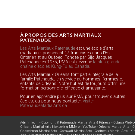
À PROPOS DES ARTS MARTIAUX
PATENAUDE
Les Arts Martiaux Patenaude
est une école d'arts
martiaux et possédant 17 franchises dans l'Est
Ontarien et au Québec. Fondée par Sijo Jacques
Patenaude en 1975, PMA est devenue
la plus grande
chaîne d'écoles Kung-Fu au Canada
.
Les Arts Martiaux Orleans font partie intégrale de la
famille Patenaude, en service au hommes, femmes et
enfants de Orleans. Notre bût est de toujours offrir une
formation personnelle, efficace et amusante.
Pour en apprendre plus sur PMA, pour trouver d'autres
écoles, ou pour nous contacter,
visiter
PatenaudeMartialArts.ca
Admin login
- Copyright ©
Patenaude Martial Arts & Fitness
-
Ottawa Web d
Orleans Martial Arts Kickboxing MMA on YouTube
-
Orleans Martial Arts
-
O
Casselman Martial Arts
-
Cornwall Martial Arts
-
Gatineau Martial Arts
-
Ki