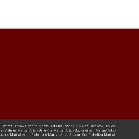
 Twitter
-
Follow Orleans Martial Arts Kickboxing MMA on Facebook
-
Follow
ts
-
Aylmer Martial Arts
-
Belleville Martial Arts
-
Buckingham Martial Arts
-
uebec Martial Arts
-
Richmond Martial Arts
-
St-Jean-Sur-Richelieu Martial