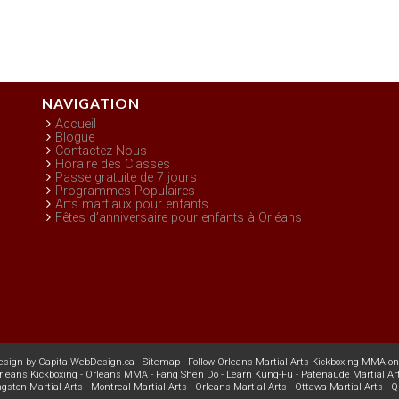
NAVIGATION
Accueil
Blogue
Contactez Nous
Horaire des Classes
Passe gratuite de 7 jours
Programmes Populaires
Arts martiaux pour enfants
Fêtes d’anniversaire pour enfants à Orléans
esign
by
CapitalWebDesign.ca
-
Sitemap
-
Follow Orleans Martial Arts Kickboxing MMA on
rleans Kickboxing
-
Orleans MMA
-
Fang Shen Do
-
Learn Kung-Fu
-
Patenaude Martial Ar
ngston Martial Arts
-
Montreal Martial Arts
-
Orleans Martial Arts
-
Ottawa Martial Arts
-
Q